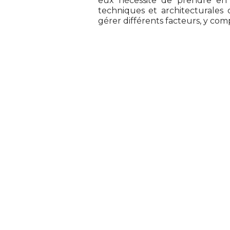
eux nécessite de prendre en c
techniques et architecturales 
gérer différents facteurs, y com